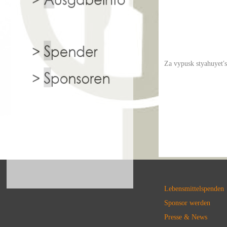
Za vypusk styahuyetʹ
Lebensmittelspenden
Sponsor werden
Presse & News